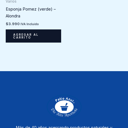
Varios
Esponja Pomez (verde) –
Alondra
$
3.990
IVA Incluido
AGREGAR AL
CARRITO
Más de 40 años acercando productos naturales y