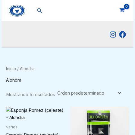
Ir
Buscar
al
contenido
Inicio
/ Alondra
Alondra
Mostrando 5 resultados
Varios
Esponja Pomez (celeste) –