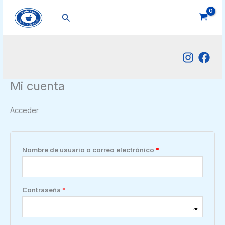
Ir
Obligatorio
Obligatorio
Obligatorio
Buscar
al
contenido
Mi cuenta
Acceder
Nombre de usuario o correo electrónico
*
Contraseña
*