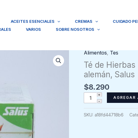
ACEITES ESENCIALES
CREMAS
CUIDADO P
RALES
VARIOS
SOBRE NOSOTROS
Alimentos
,
Tes
Té de Hierbas
alemán, Salus
$
8.290
Té
AGREGAR 
de
Hierbas
SKU:
a18fd44718b6
Cat
Rooibos
40
Bolsas,