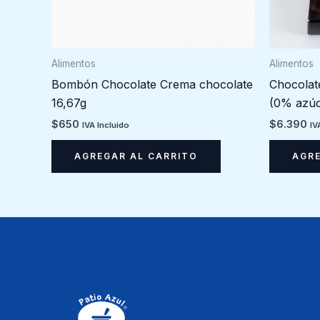
Alimentos
Alimentos
Bombón Chocolate Crema chocolate
Chocolat
16,67g
(0% azúc
$
650
$
6.390
IVA Incluido
IV
AGREGAR AL CARRITO
AGRE