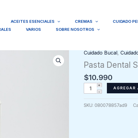
ACEITES ESENCIALES
CREMAS
CUIDADO P
RALES
VARIOS
SOBRE NOSOTROS
Cuidado Bucal
,
Cuidad
Pasta Dental S
$
10.990
Pasta
AGREGAR 
Dental
Salina
SKU:
080078857ad9
Ca
Weleda,
75ml
cantidad