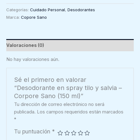
spray
Categorías:
Cuidado Personal
,
Desodorantes
tilo
Marca:
Copore Sano
y
salvia
-
Corpore
Valoraciones (0)
Sano
(150
No hay valoraciones aún.
ml)
cantidad
Sé el primero en valorar
“Desodorante en spray tilo y salvia –
Corpore Sano (150 ml)”
Tu dirección de correo electrónico no será
publicada.
Los campos requeridos están marcados
*
Tu puntuación
*