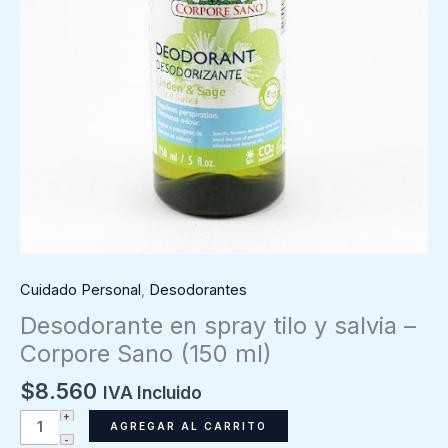
Cuidado Personal
,
Desodorantes
Desodorante en spray tilo y salvia –
Corpore Sano (150 ml)
$
8.560
IVA Incluido
Desodorante
AGREGAR AL CARRITO
en