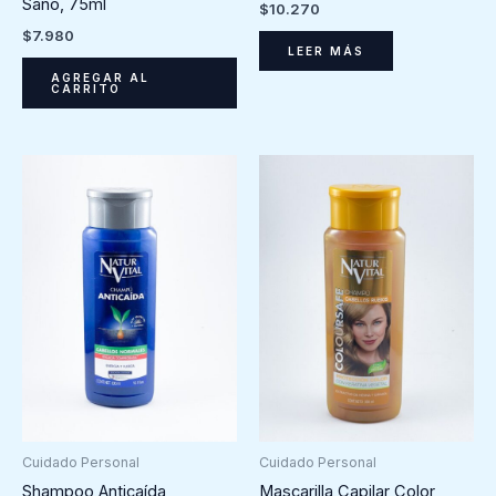
Sano, 75ml
$
10.270
$
7.980
LEER MÁS
AGREGAR AL
CARRITO
Cuidado Personal
Cuidado Personal
Shampoo Anticaída
Mascarilla Capilar Color