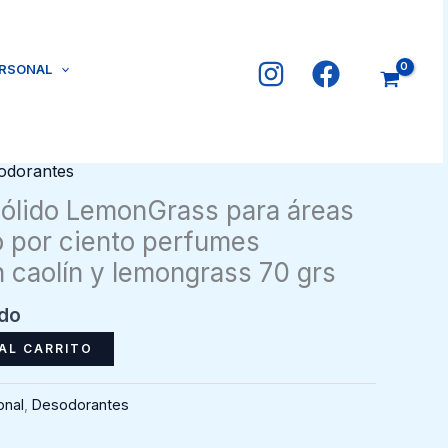
ERSONAL
odorantes
ólido LemonGrass para áreas
o por ciento perfumes
on caolín y lemongrass 70 grs
ido
AL CARRITO
onal
,
Desodorantes