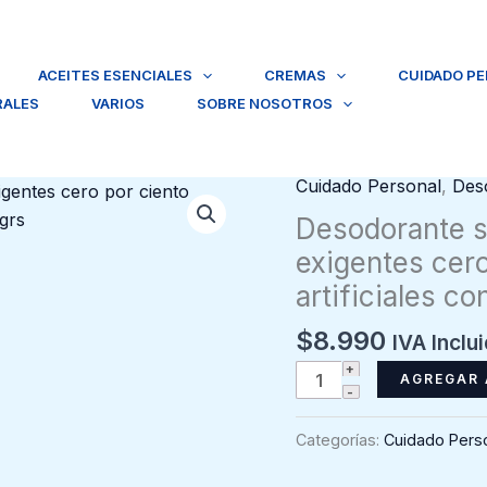
ACEITES ESENCIALES
CREMAS
CUIDADO P
RALES
VARIOS
SOBRE NOSOTROS
Cuidado Personal
,
Des
Desodorante s
exigentes cer
artificiales c
$
8.990
IVA Inclu
Desodorante
AGREGAR 
sólido
LemonGrass
Categorías:
Cuidado Pers
para