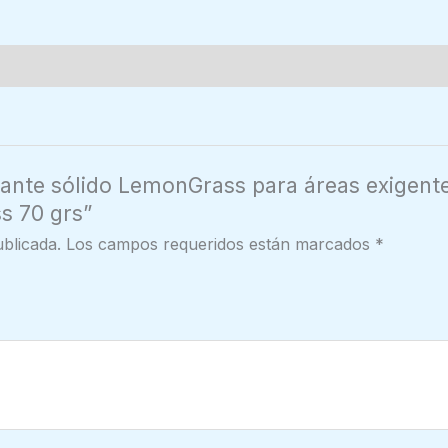
áreas
exigentes
cero
por
ciento
perfumes
artificiales
con
rante sólido LemonGrass para áreas exigent
caolín
ss 70 grs”
y
blicada.
Los campos requeridos están marcados
*
lemongrass
70
grs
cantidad