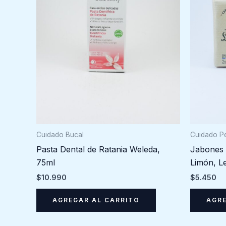
Cuidado Bucal
Cuidado P
Pasta Dental de Ratania Weleda,
Jabones 
75ml
Limón, Le
$
10.990
$
5.450
AGREGAR AL CARRITO
AGRE