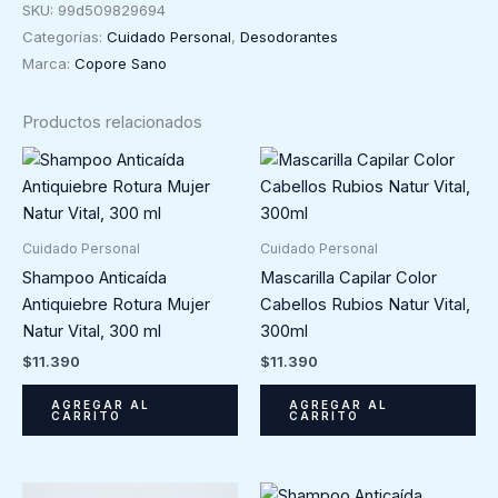
SKU:
99d509829694
controla
Categorías:
Cuidado Personal
,
Desodorantes
sudoración
Marca:
Copore Sano
natural
y
Productos relacionados
elimina
mal
olor.
Corpore
Sano
Cuidado Personal
Cuidado Personal
150ml
Shampoo Anticaída
Mascarilla Capilar Color
cantidad
Antiquiebre Rotura Mujer
Cabellos Rubios Natur Vital,
Natur Vital, 300 ml
300ml
$
11.390
$
11.390
AGREGAR AL
AGREGAR AL
CARRITO
CARRITO