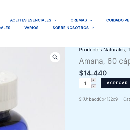
ACEITES ESENCIALES
CREMAS
CUIDADO P
RALES
VARIOS
SOBRE NOSOTROS
Productos Naturales
,
Amana, 60 cáp
$
14.440
Amana,
AGREGAR 
60
cápsulas,
SKU:
bacd6b4132c9
Cat
Hbinnovative
cantidad