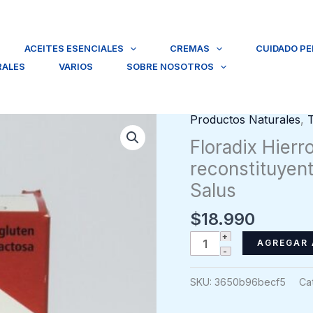
ACEITES ESENCIALES
CREMAS
CUIDADO P
RALES
VARIOS
SOBRE NOSOTROS
Productos Naturales
,
Floradix Hierr
reconstituyen
Salus
$
18.990
Floradix
AGREGAR 
Hierro
+Vitaminas
SKU:
3650b96becf5
Ca
tónico
tónico