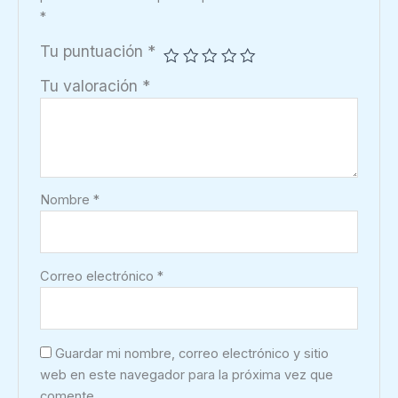
útil
*
en
Tu puntuación
*
osteoporosis
cantidad
Tu valoración
*
Nombre
*
Correo electrónico
*
Guardar mi nombre, correo electrónico y sitio
web en este navegador para la próxima vez que
comente.