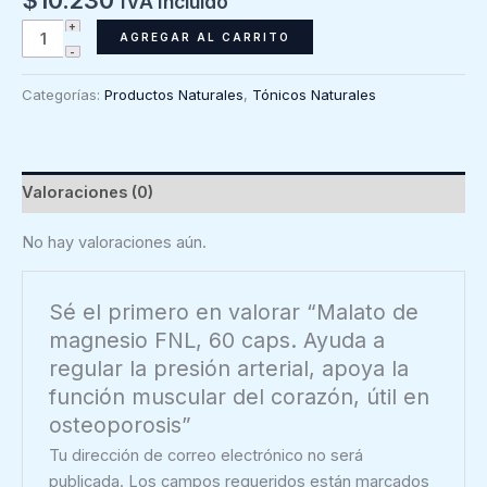
IVA Incluido
Malato
AGREGAR AL CARRITO
de
magnesio
Categorías:
Productos Naturales
,
Tónicos Naturales
FNL,
60
caps.
Ayuda
Valoraciones (0)
a
regular
No hay valoraciones aún.
la
presión
Sé el primero en valorar “Malato de
arterial,
magnesio FNL, 60 caps. Ayuda a
apoya
regular la presión arterial, apoya la
la
función muscular del corazón, útil en
función
osteoporosis”
muscular
del
Tu dirección de correo electrónico no será
corazón,
publicada.
Los campos requeridos están marcados