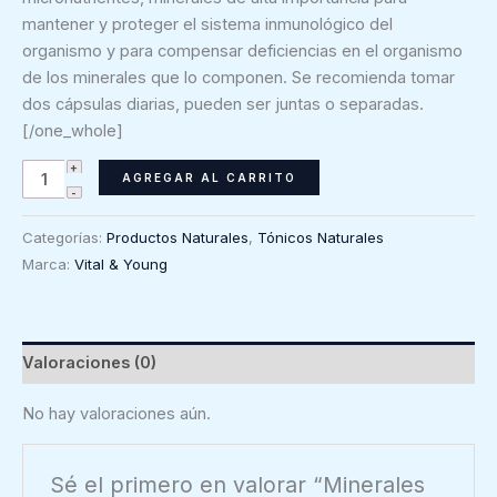
mantener y proteger el sistema inmunológico del
organismo y para compensar deficiencias en el organismo
de los minerales que lo componen. Se recomienda tomar
dos cápsulas diarias, pueden ser juntas o separadas.
[/one_whole]
Minerales
AGREGAR AL CARRITO
Protectores
-
Categorías:
Productos Naturales
,
Tónicos Naturales
Vital
Marca:
Vital & Young
&
Young
(60
caps/782mg)
Valoraciones (0)
cantidad
No hay valoraciones aún.
Sé el primero en valorar “Minerales