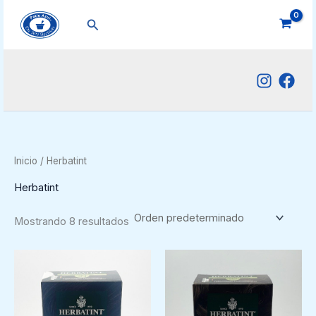
Ir
Buscar
al
contenido
Inicio
/ Herbatint
Herbatint
Mostrando 8 resultados