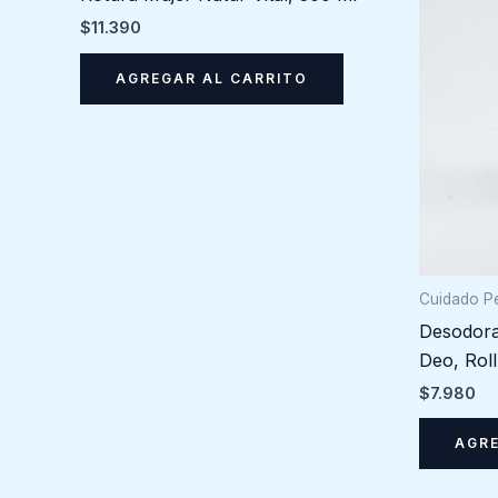
$
11.390
AGREGAR AL CARRITO
Cuidado P
Desodora
Deo, Rol
$
7.980
AGRE