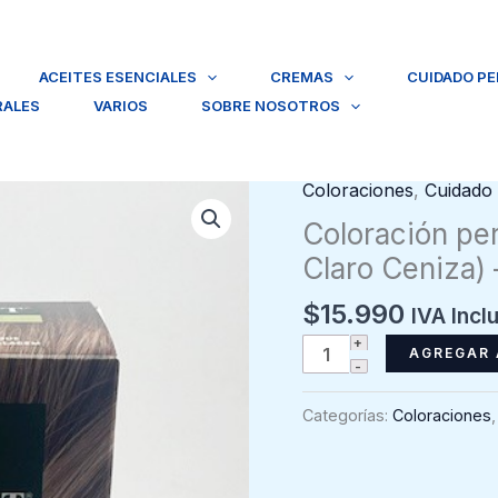
ACEITES ESENCIALES
CREMAS
CUIDADO P
RALES
VARIOS
SOBRE NOSOTROS
Coloraciones
,
Cuidado
Coloración pe
Claro Ceniza) 
$
15.990
IVA Incl
Coloración
AGREGAR 
permanente
en
Categorías:
Coloraciones
Gel
8C
(Rubio