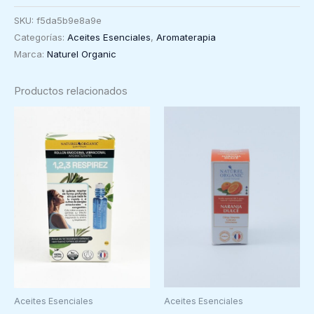
Citronela
SKU:
f5da5b9e8a9e
de
Categorías:
Aceites Esenciales
,
Aromaterapia
Ceilán
Marca:
Naturel Organic
(Melisa
alternativa),
Productos relacionados
5ml
Naturel
cantidad
Aceites Esenciales
Aceites Esenciales