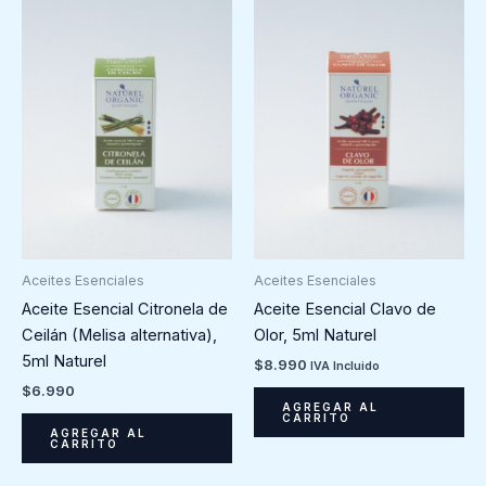
Aceites Esenciales
Aceites Esenciales
Aceite Esencial Citronela de
Aceite Esencial Clavo de
Ceilán (Melisa alternativa),
Olor, 5ml Naturel
5ml Naturel
$
8.990
IVA Incluido
$
6.990
AGREGAR AL
CARRITO
AGREGAR AL
CARRITO