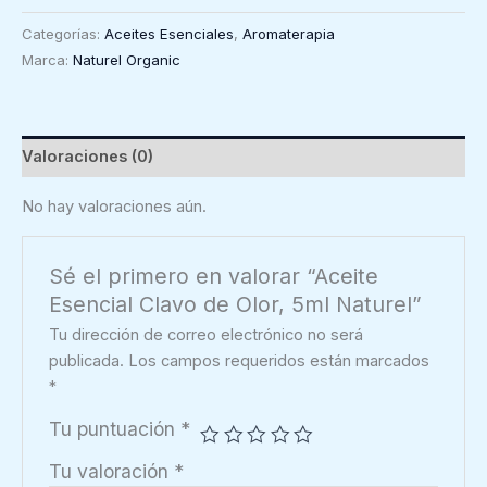
Clavo
Categorías:
Aceites Esenciales
,
Aromaterapia
de
Marca:
Naturel Organic
Olor,
5ml
Naturel
cantidad
Valoraciones (0)
No hay valoraciones aún.
Sé el primero en valorar “Aceite
Esencial Clavo de Olor, 5ml Naturel”
Tu dirección de correo electrónico no será
publicada.
Los campos requeridos están marcados
*
Tu puntuación
*
Tu valoración
*