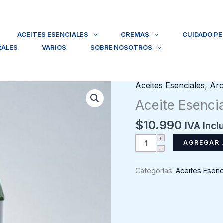
ACEITES ESENCIALES
CREMAS
CUIDADO P
RALES
VARIOS
SOBRE NOSOTROS
Aceites Esenciales
,
Aro
Aceite Esencia
$
10.990
IVA Incl
Aceite
AGREGAR 
Esencial
Tomillo
Categorías:
Aceites Esenc
5
ml
cantidad