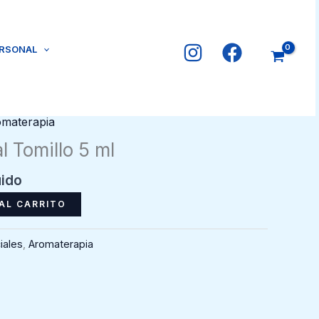
ERSONAL
materapia
l Tomillo 5 ml
uido
AL CARRITO
iales
,
Aromaterapia