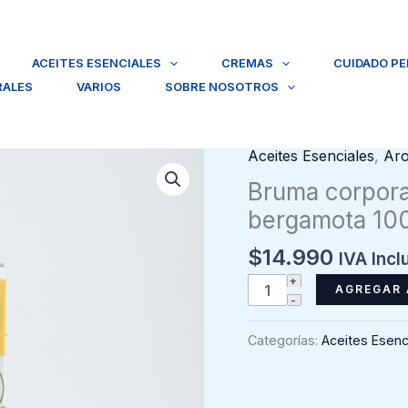
ACEITES ESENCIALES
CREMAS
CUIDADO P
RALES
VARIOS
SOBRE NOSOTROS
Aceites Esenciales
,
Aro
Bruma corpora
bergamota 100
$
14.990
IVA Incl
Bruma
AGREGAR 
corporal
emocional
Categorías:
Aceites Esenc
positive
bergamota
100ml