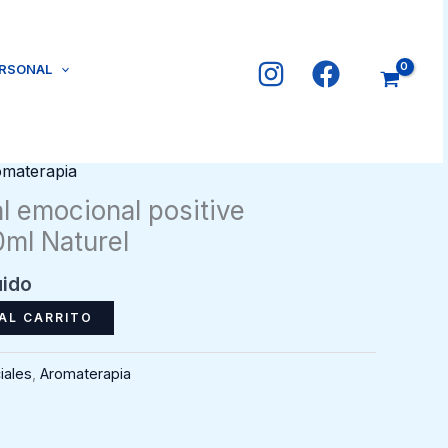
ERSONAL
materapia
l emocional positive
ml Naturel
uido
AL CARRITO
iales
,
Aromaterapia