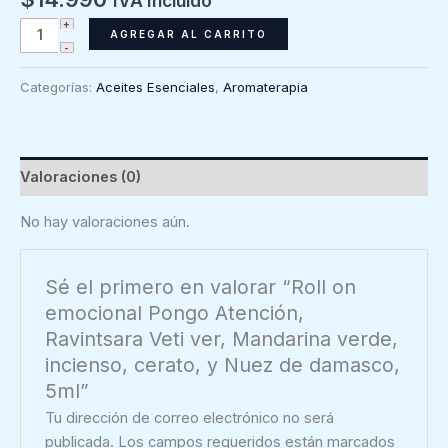
IVA Incluido
Roll
AGREGAR AL CARRITO
on
emocional
Categorías:
Aceites Esenciales
,
Aromaterapia
Pongo
Atención,
Ravintsara
Veti
Valoraciones (0)
ver,
Mandarina
No hay valoraciones aún.
verde,
incienso,
Sé el primero en valorar “Roll on
cerato,
emocional Pongo Atención,
y
Ravintsara Veti ver, Mandarina verde,
Nuez
incienso, cerato, y Nuez de damasco,
de
5ml”
damasco,
5ml
Tu dirección de correo electrónico no será
cantidad
publicada.
Los campos requeridos están marcados