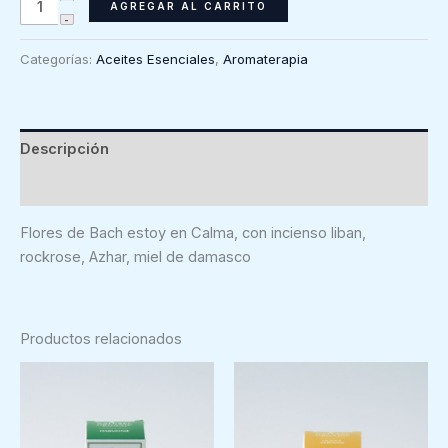
Roll
AGREGAR AL CARRITO
on
emocionl
Categorías:
Aceites Esenciales
,
Aromaterapia
vibracional
para
niños,
aromaterapia
Descripción
flores
Valoraciones (0)
de
Bach
Flores de Bach estoy en Calma, con incienso liban,
estoy
rockrose, Azhar, miel de damasco
en
Calma
5ml
cantidad
Productos relacionados