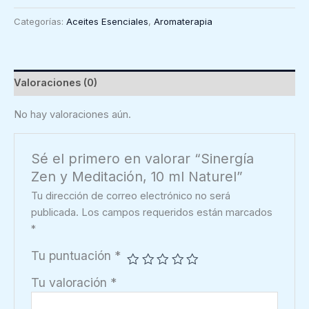
y
Categorías:
Aceites Esenciales
,
Aromaterapia
Meditación,
10
ml
Naturel
Valoraciones (0)
cantidad
No hay valoraciones aún.
Sé el primero en valorar “Sinergía
Zen y Meditación, 10 ml Naturel”
Tu dirección de correo electrónico no será
publicada.
Los campos requeridos están marcados
*
Tu puntuación
*
Tu valoración
*