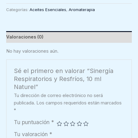
y
Categorías:
Aceites Esenciales
,
Aromaterapia
Resfríos,
10
ml
Naturel
Valoraciones (0)
cantidad
No hay valoraciones aún.
Sé el primero en valorar “Sinergía
Respiratorios y Resfríos, 10 ml
Naturel”
Tu dirección de correo electrónico no será
publicada.
Los campos requeridos están marcados
*
Tu puntuación
*
Tu valoración
*