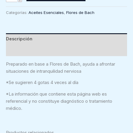
Remedy
gotas
Categorías:
Aceites Esenciales
,
Flores de Bach
10
ml
cantidad
Descripción
Valoraciones (0)
Preparado en base a Flores de Bach, ayuda a afrontar
situaciones de intranquilidad nerviosa
*Se sugieren 4 gotas 4 veces al día
*La información que contiene esta página web es
referencial y no constituye diagnóstico o tratamiento
médico.
Productos relacionados