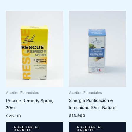
Aceites Esenciales
Aceites Esenciales
Sinergía Purificación e
Rescue Remedy Spray,
Inmunidad 10ml, Naturel
20ml
$
13.990
$
26.110
AGREGAR AL
AGREGAR AL
CARRITO
CARRITO