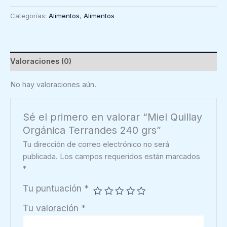
Orgánica
Categorías:
Alimentos
,
Alimentos
Terrandes
240
grs
cantidad
Valoraciones (0)
No hay valoraciones aún.
Sé el primero en valorar “Miel Quillay
Orgánica Terrandes 240 grs”
Tu dirección de correo electrónico no será
publicada.
Los campos requeridos están marcados
*
Tu puntuación
*
Tu valoración
*