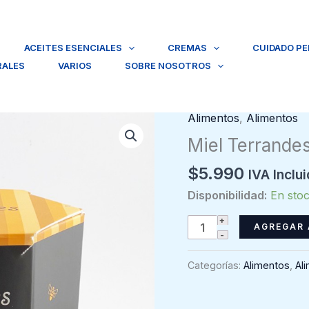
ACEITES ESENCIALES
CREMAS
CUIDADO P
RALES
VARIOS
SOBRE NOSOTROS
Alimentos
,
Alimentos
Miel Terrande
$
5.990
IVA Inclu
Disponibilidad:
En sto
Miel
AGREGAR 
Terrandes
Sachet
Categorías:
Alimentos
,
Al
20
unidades