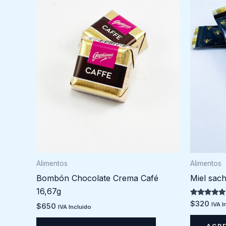
Alimentos
Alimentos
Bombón Chocolate Crema Café
Miel sach
16,67g
Valorado en
$
320
IVA I
$
650
IVA Incluido
5.00
de 5