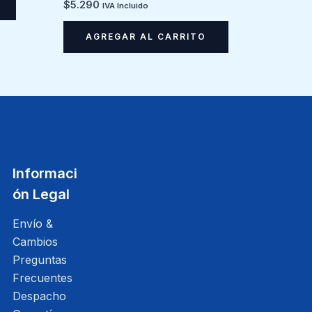
Valorado en
$
5.290
IVA Incluido
5.00
de 5
AGREGAR AL CARRITO
Informaci
ón Legal
Envío &
Cambios
Preguntas
Frecuentes
Despacho