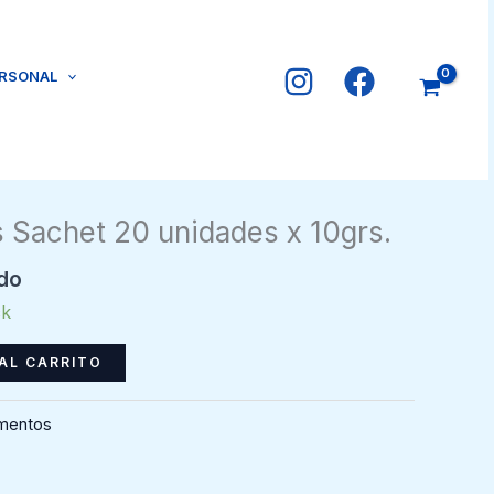
ERSONAL
s Sachet 20 unidades x 10grs.
ido
ck
AL CARRITO
imentos