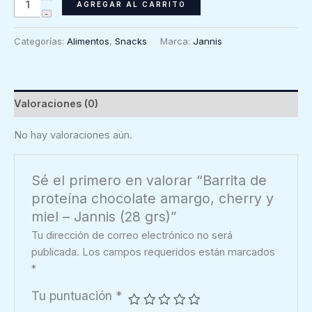
Barrita
AGREGAR AL CARRITO
de
proteína
Categorías:
Alimentos
,
Snacks
Marca:
Jannis
chocolate
amargo,
cherry
y
Valoraciones (0)
miel
-
No hay valoraciones aún.
Jannis
(28
Sé el primero en valorar “Barrita de
grs)
proteína chocolate amargo, cherry y
cantidad
miel – Jannis (28 grs)”
Tu dirección de correo electrónico no será
publicada.
Los campos requeridos están marcados
*
Tu puntuación
*