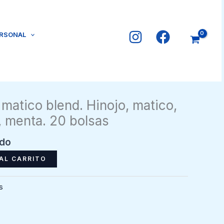
ERSONAL
 matico blend. Hinojo, matico,
a, menta. 20 bolsas
ido
AL CARRITO
s