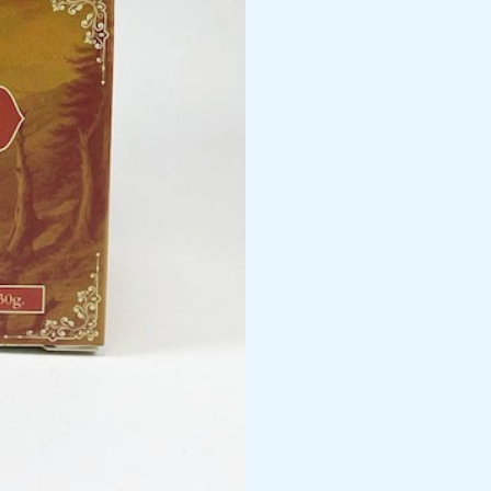
llantén,
melisa,
menta.
20
bolsas
cantidad