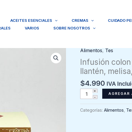
ACEITES ESENCIALES
CREMAS
CUIDADO P
RALES
VARIOS
SOBRE NOSOTROS
Alimentos
,
Tes
Infusión colon
llantén, melis
$
4.990
IVA Inclu
Infusión
AGREGAR 
colon
matico
Categorías:
Alimentos
,
Te
blend.
Hinojo,
matico,