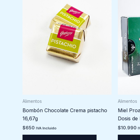
Alimentos
Alimentos
Bombón Chocolate Crema pistacho
Miel Pro
16,67g
Dosis de
$
650
$
10.990
IVA Incluido
I