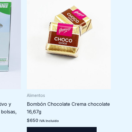
Alimentos
Bombón Chocolate Crema chocolate
tivo y
16,67g
 bolsas,
$
650
IVA Incluido