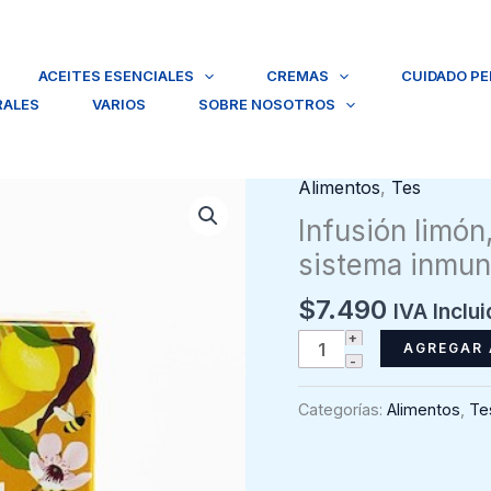
ACEITES ESENCIALES
CREMAS
CUIDADO P
RALES
VARIOS
SOBRE NOSOTROS
Alimentos
,
Tes
Infusión limón
sistema inmun
$
7.490
IVA Inclu
Infusión
AGREGAR 
limón,
ginger,
Categorías:
Alimentos
,
Te
manuka
honey,
para