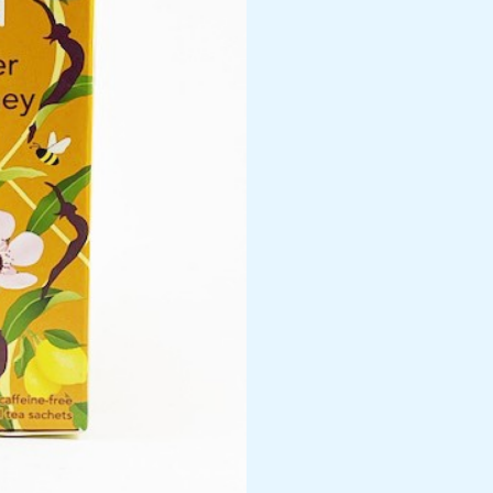
sistema
inmunológico,
20
sacos
cantidad