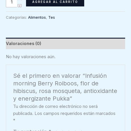
Infusión
AGREGAR AL CARRITO
morning
Berry
Categorías:
Alimentos
,
Tes
Roiboos,
flor
de
hibiscus,
Valoraciones (0)
rosa
mosqueta,
No hay valoraciones aún.
antioxidante
y
Sé el primero en valorar “Infusión
energizante
morning Berry Roiboos, flor de
Pukka
hibiscus, rosa mosqueta, antioxidante
cantidad
y energizante Pukka”
Tu dirección de correo electrónico no será
publicada.
Los campos requeridos están marcados
*