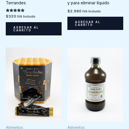
Terrandes
y para eliminar líquido
$
2.980
IVA Incluido
Valorado en
$
320
IVA Incluido
5.00
AGREGAR AL
de 5
CARRITO
AGREGAR AL
CARRITO
Alimentos
Alimentos