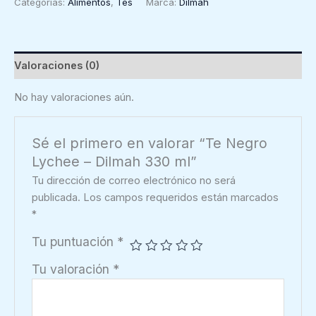
Categorías:
Alimentos
,
Tes
Marca:
Dilmah
-
Dilmah
330
ml
Valoraciones (0)
cantidad
No hay valoraciones aún.
Sé el primero en valorar “Te Negro
Lychee – Dilmah 330 ml”
Tu dirección de correo electrónico no será
publicada.
Los campos requeridos están marcados
*
Tu puntuación
*
Tu valoración
*