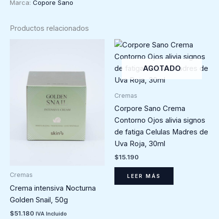
Marca:
Copore Sano
Sano,
30ml
Productos relacionados
cantidad
AGOTADO
Cremas
Corpore Sano Crema
Contorno Ojos alivia signos
de fatiga Celulas Madres de
Uva Roja, 30ml
$
15.190
Cremas
LEER MÁS
Crema intensiva Nocturna
Golden Snail, 50g
$
51.180
IVA Incluido