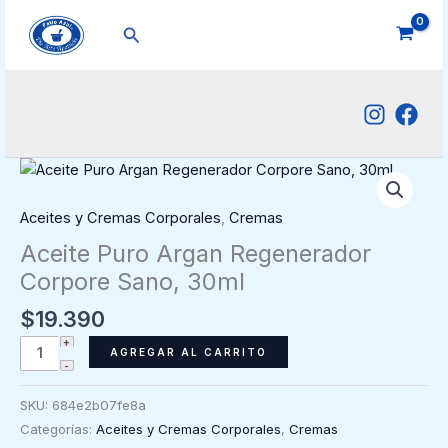
Ir
Buscar
al
contenido
Aceites y Cremas Corporales
,
Cremas
Aceite Puro Argan Regenerador
Corpore Sano, 30ml
$
19.390
Aceite
AGREGAR AL CARRITO
Puro
Argan
SKU:
684e2b07fe8a
Regenerador
Categorías:
Aceites y Cremas Corporales
,
Cremas
Corpore