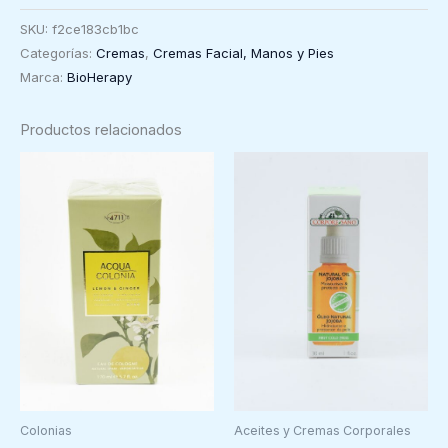
y
SKU:
f2ce183cb1bc
Uñas,
Categorías:
Cremas
,
Cremas Facial, Manos y Pies
60ml,
Marca:
BioHerapy
Bioherapy
cantidad
Productos relacionados
Colonias
Aceites y Cremas Corporales