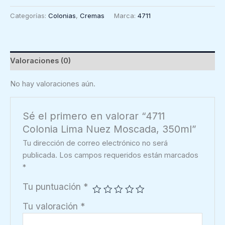
Lima
Categorías:
Colonias
,
Cremas
Marca:
4711
Nuez
Moscada,
350ml
cantidad
Valoraciones (0)
No hay valoraciones aún.
Sé el primero en valorar “4711
Colonia Lima Nuez Moscada, 350ml”
Tu dirección de correo electrónico no será
publicada.
Los campos requeridos están marcados
*
Tu puntuación
*
Tu valoración
*