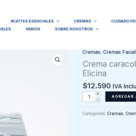
ACEITES ESENCIALES
CREMAS
CUIDADO P
RALES
VARIOS
SOBRE NOSOTROS
Cremas
,
Cremas Facial
Crema caracol 
Elicina
$
12.590
IVA Incl
Crema
AGREGAR 
caracol
hidratante
Categorías:
Cremas
,
Crem
plus
día
40