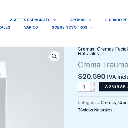
ACEITES ESENCIALES
CREMAS
CUIDADO P
RALES
VARIOS
SOBRE NOSOTROS
Cremas
,
Cremas Facial
Naturales
Crema Traume
$
20.590
IVA Incl
Crema
AGREGAR 
Traumeel
HEEL
Categorías:
Cremas
,
Crem
cantidad
Tónicos Naturales