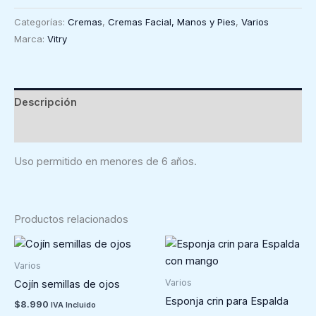
Sensitive
Categorías:
Cremas
,
Cremas Facial, Manos y Pies
,
Varios
-
Marca:
Vitry
Vitry
(10
ml)
cantidad
Descripción
Valoraciones (0)
Uso permitido en menores de 6 años.
Productos relacionados
Varios
Varios
Cojín semillas de ojos
Esponja crin para Espalda
$
8.990
IVA Incluido