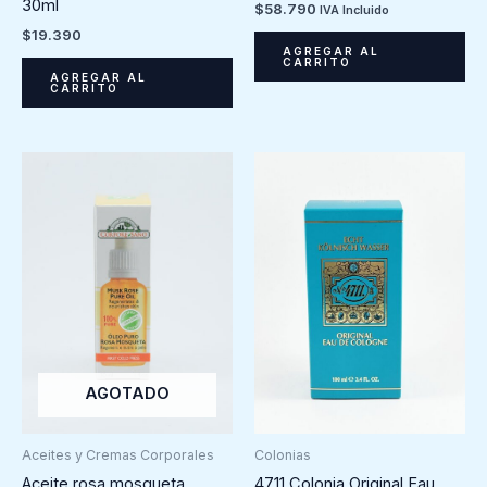
30ml
$
58.790
IVA Incluido
$
19.390
AGREGAR AL
CARRITO
AGREGAR AL
CARRITO
AGOTADO
Colonias
Aceites y Cremas Corporales
4711 Colonia Original Eau
Aceite rosa mosqueta