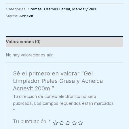
Pieles
Categorías:
Cremas
,
Cremas Facial, Manos y Pies
Grasa
Marca:
AcneVit
y
Acneica
Acnevit
200ml
Valoraciones (0)
cantidad
No hay valoraciones aún.
Sé el primero en valorar “Gel
Limpiador Pieles Grasa y Acneica
Acnevit 200ml”
Tu dirección de correo electrónico no será
publicada.
Los campos requeridos están marcados
*
Tu puntuación
*