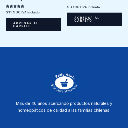
$
3.990
IVA Incluido
Valorado en
$
11.900
IVA Incluido
5.00
AGREGAR AL
de 5
CARRITO
AGREGAR AL
CARRITO
Más de 40 años acercando productos naturales y
homeopáticos de calidad a las familias chilenas.