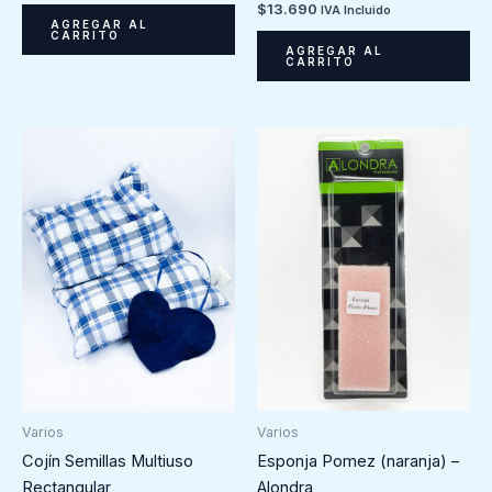
$
13.690
IVA Incluido
AGREGAR AL
CARRITO
AGREGAR AL
CARRITO
Varios
Varios
Esponja Pomez (naranja) –
Cojín Semillas Multiuso
Alondra
Rectangular