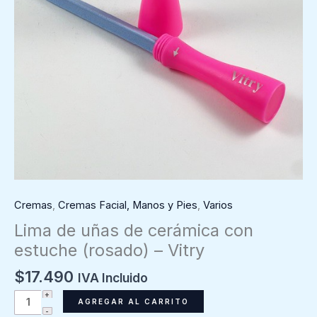
Cremas
,
Cremas Facial, Manos y Pies
,
Varios
Lima de uñas de cerámica con
estuche (rosado) – Vitry
$
17.490
IVA Incluido
Lima
AGREGAR AL CARRITO
de