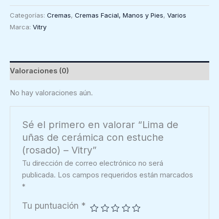
uñas
Categorías:
Cremas
,
Cremas Facial, Manos y Pies
,
Varios
de
Marca:
Vitry
cerámica
con
estuche
(rosado)
Valoraciones (0)
-
Vitry
No hay valoraciones aún.
cantidad
Sé el primero en valorar “Lima de
uñas de cerámica con estuche
(rosado) – Vitry”
Tu dirección de correo electrónico no será
publicada.
Los campos requeridos están marcados
*
Tu puntuación
*