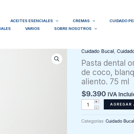
ACEITES ESENCIALES
CREMAS
CUIDADO P
RALES
VARIOS
SOBRE NOSOTROS
Cuidado Bucal
,
Cuidad
Pasta dental o
de coco, blanq
aliento. 75 ml
$
9.390
IVA Inclu
Pasta
AGREGAR 
dental
orgánica,
Categorías:
Cuidado Buca
Eco