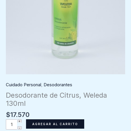
Cuidado Personal
,
Desodorantes
Desodorante de Citrus, Weleda
130ml
$
17.570
Desodorante
AGREGAR AL CARRITO
de