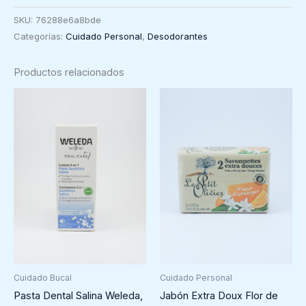
Citrus,
SKU:
76288e6a8bde
Weleda
Categorías:
Cuidado Personal
,
Desodorantes
130ml
cantidad
Productos relacionados
Cuidado Bucal
Cuidado Personal
Pasta Dental Salina Weleda,
Jabón Extra Doux Flor de