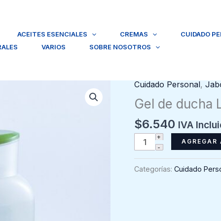
ACEITES ESENCIALES
CREMAS
CUIDADO P
RALES
VARIOS
SOBRE NOSOTROS
Cuidado Personal
,
Jab
Gel de ducha L
$
6.540
IVA Inclu
Gel
AGREGAR 
de
ducha
Categorías:
Cuidado Pers
Lima
Le
Petit
Olivier