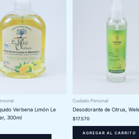
ersonal
Cuidado Personal
quido Verbena Limón Le
Desodorante de Citrus, Wel
ier, 300ml
$
17.570
AGREGAR AL CARRITO