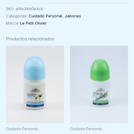
Douce
SKU:
a18e38d0b4cb
verbena
Categorías:
Cuidado Personal
,
Jabones
Limón,
Marca:
Le Petit Olivier
Le
Petit
Productos relacionados
Olivier,
2
panes
100g
cantidad
Cuidado Personal
Cuidado Personal