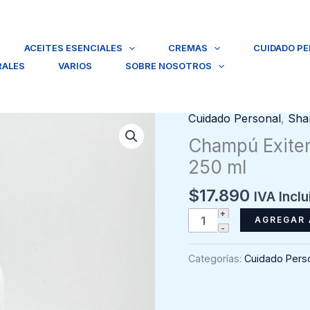
ACEITES ESENCIALES
CREMAS
CUIDADO P
RALES
VARIOS
SOBRE NOSOTROS
Cuidado Personal
,
Sha
Champú Exitenn
250 ml
$
17.890
IVA Inclu
Champú
AGREGAR 
Exitenn
Biotina
Categorías:
Cuidado Pers
con
ricino
Anticaída