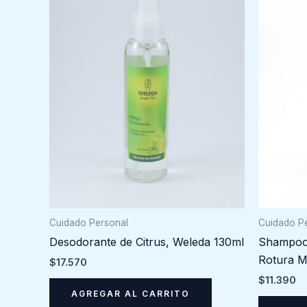
Cuidado Personal
Cuidado P
Desodorante de Citrus, Weleda 130ml
Shampoo 
Rotura Mu
$
17.570
$
11.390
AGREGAR AL CARRITO