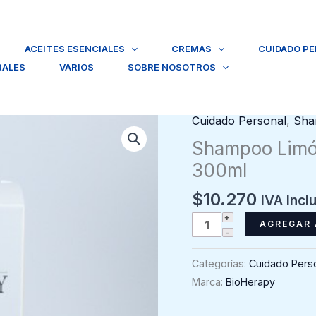
ACEITES ESENCIALES
CREMAS
CUIDADO P
RALES
VARIOS
SOBRE NOSOTROS
Cuidado Personal
,
Sha
Shampoo Limón
300ml
$
10.270
IVA Incl
Shampoo
AGREGAR 
Limón
Cabello
Categorías:
Cuidado Pers
Graso,
Marca:
BioHerapy
Bioherapy
300ml