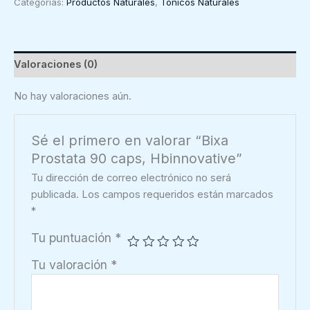
Categorías:
Productos Naturales
,
Tónicos Naturales
caps,
Hbinnovative
cantidad
Valoraciones (0)
No hay valoraciones aún.
Sé el primero en valorar “Bixa
Prostata 90 caps, Hbinnovative”
Tu dirección de correo electrónico no será
publicada.
Los campos requeridos están marcados
*
Tu puntuación
*
Tu valoración
*