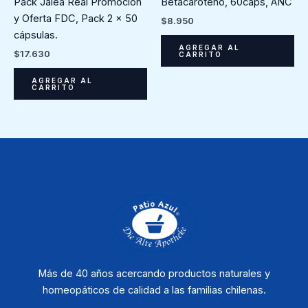
Pack Jalea Real Promoción
Betacaroteno, 60caps, ANC
y Oferta FDC, Pack 2 x 50
$
8.950
cápsulas.
AGREGAR AL
$
17.630
CARRITO
AGREGAR AL
CARRITO
Más de 40 años acercando productos naturales y
homeopáticos de calidad a las familias chilenas.