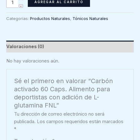
Carbón
AGREGAR AL CARRITO
activado
60
Categorías:
Productos Naturales
,
Tónicos Naturales
Caps.
Alimento
para
deportistas
Valoraciones (0)
con
adición
No hay valoraciones aún.
de
L-
Sé el primero en valorar “Carbón
glutamina
activado 60 Caps. Alimento para
FNL
deportistas con adición de L-
cantidad
glutamina FNL”
Tu dirección de correo electrónico no será
publicada.
Los campos requeridos están marcados
*