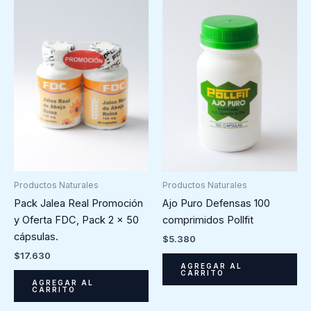
Productos Naturales
Productos Naturales
Pack Jalea Real Promoción
Ajo Puro Defensas 100
y Oferta FDC, Pack 2 x 50
comprimidos Pollfit
cápsulas.
$
5.380
$
17.630
AGREGAR AL
CARRITO
AGREGAR AL
CARRITO