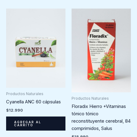
Productos Naturales
Productos Naturales
Cyanella ANC 60 cápsulas
Floradix Hierro +Vitaminas
$
12.990
tónico tónico
reconstituyente cerebral, 84
AGREGAR AL
CARRITO
comprimidos, Salus
$
18.990