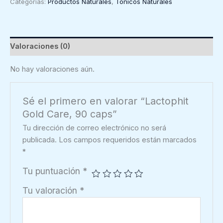
Categorías:
Productos Naturales
,
Tónicos Naturales
90
caps
cantidad
Valoraciones (0)
No hay valoraciones aún.
Sé el primero en valorar “Lactophit
Gold Care, 90 caps”
Tu dirección de correo electrónico no será
publicada.
Los campos requeridos están marcados
*
Tu puntuación
*
Tu valoración
*