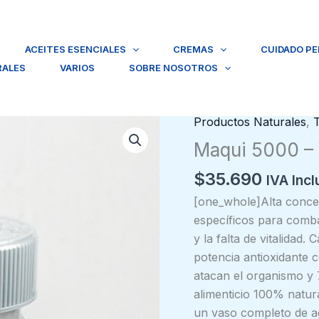
ACEITES ESENCIALES
CREMAS
CUIDADO P
RALES
VARIOS
SOBRE NOSOTROS
Productos Naturales
,
Maqui 5000 – 
$
35.690
IVA Incl
[one_whole]Alta concen
específicos para combat
y la falta de vitalida
potencia antioxidante c
atacan el organismo y 
alimenticio 100% natur
un vaso completo de a