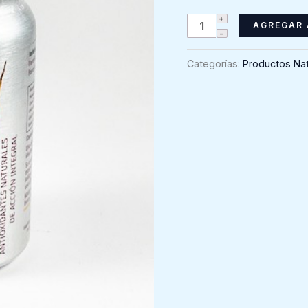
Maqui
AGREGAR 
5000
-
Categorías:
Productos Nat
Vital
&
Young
(30
caps)
cantidad