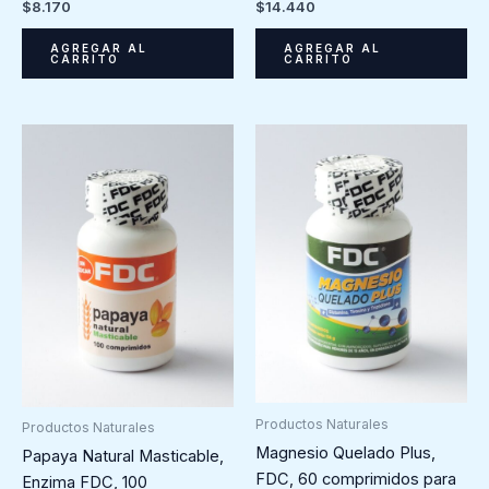
$
8.170
$
14.440
AGREGAR AL
AGREGAR AL
CARRITO
CARRITO
Productos Naturales
Productos Naturales
Magnesio Quelado Plus,
Papaya Natural Masticable,
FDC, 60 comprimidos para
Enzima FDC, 100