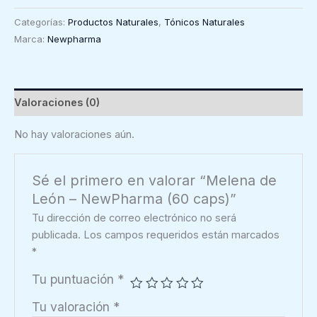
León
Categorías:
Productos Naturales
,
Tónicos Naturales
-
Marca:
Newpharma
NewPharma
(60
caps)
cantidad
Valoraciones (0)
No hay valoraciones aún.
Sé el primero en valorar “Melena de
León – NewPharma (60 caps)”
Tu dirección de correo electrónico no será
publicada.
Los campos requeridos están marcados
*
Tu puntuación
*
Tu valoración
*